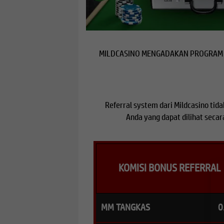
MILDCASINO MENGADAKAN PROGRAM 
Referral system dari Mildcasino tid
Anda yang dapat dilihat seca
KOMISI BONUS REFERRAL
MM TANGKAS
0