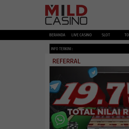
BERANDA
LIVE CASINO
SLOT
TO
INFO TERKINI :
REFERRAL