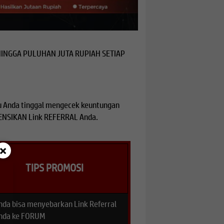
NGGA PULUHAN JUTA RUPIAH SETIAP
itu Anda tinggal mengecek keuntungan
RENSIKAN Link REFERRAL Anda.
×
TIPS PROMOSI
nda bisa menyebarkan Link Referral
nda ke FORUM