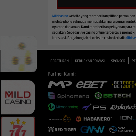
Mildcasino
website yang memberikan pilihan permainan ca
mobile phone sehingga memudahkan para pemain untuk be
nyaman dan aman. Kami memberikan pelayanan para me
sediakan. Sebagai live casino online terpercaya memil
transaksi. Bergabunglah di website casino terbaik
Mildca
PERATURAN
KEBIJAKAN PRIVASI
SPONSOR
PE
Partner Kami :