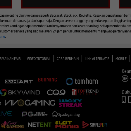
sino online dan live game seperti Baccarat, Blackjack, Roulette. Rasakan pengalaman berm
rmain dimana saja dan kapan saja. Dengan server canggih yang berkecepatan tinggi sehin
mber kami agar dapat memberikan kenyamanan dan keamanan bagi setiap member dalam m
iki customer service yang siap melayani 24 jam penuh untuk membantu menjawab pertanyaa
sino
.
RMAINAN FAIR
VIDEO TUTORIAL
CARA BERMAIN
LINK ALTERNATIF
MOBILE
Keam
Duku