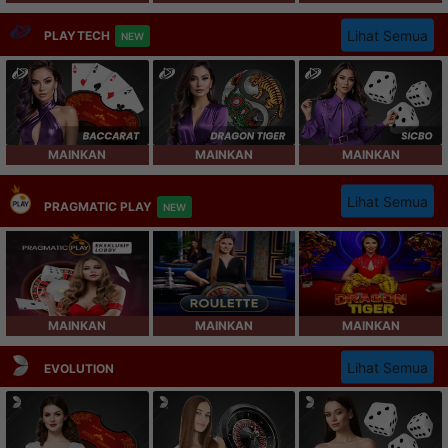
Lihat Semua
PLAYTECH
NEW
MAINKAN
MAINKAN
MAINKAN
Lihat Semua
PRAGMATIC PLAY
NEW
MAINKAN
MAINKAN
MAINKAN
Lihat Semua
EVOLUTION