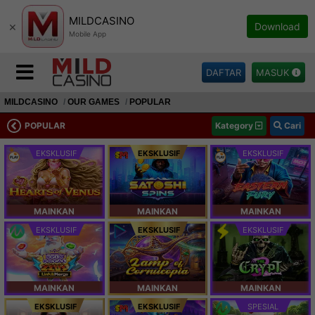
MILDCASINO
×
Download
Mobile App
DAFTAR
MASUK
MILDCASINO
OUR GAMES
POPULAR
POPULAR
Kategory
Cari
EKSKLUSIF
EKSKLUSIF
EKSKLUSIF
MAINKAN
MAINKAN
MAINKAN
EKSKLUSIF
EKSKLUSIF
EKSKLUSIF
MAINKAN
MAINKAN
MAINKAN
EKSKLUSIF
EKSKLUSIF
SPESIAL