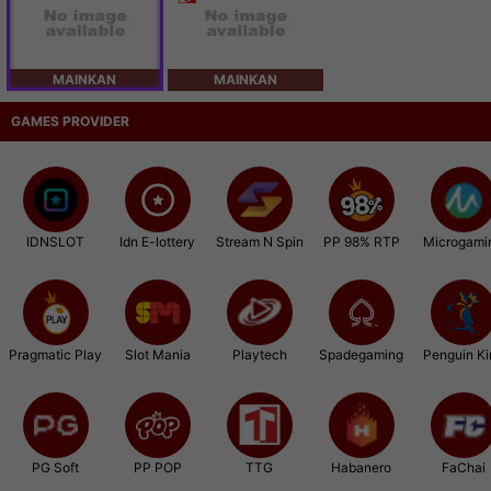
MAINKAN
MAINKAN
GAMES PROVIDER
IDNSLOT
Idn E-lottery
Stream N Spin
PP 98% RTP
Microgami
Pragmatic Play
Slot Mania
Playtech
Spadegaming
Penguin Ki
PG Soft
PP POP
TTG
Habanero
FaChai