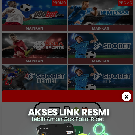
PROMO
PROMO
MAINKAN
MAINKAN
MAINKAN
MAINKAN
MAINKAN
MAINKAN
×
MAINKAN