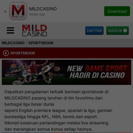
MILDCASINO
×
Download
Mobile App
DAFTAR
MASUK
MILDCASINO
SPORTSBOOK
SPORTSBOOK
Dapatkan pengalaman terbaik bermain sportsbook di
MILDCASINO pasang taruhan di tim favoritmu dari
berbagal liga besar dunia
seperti English premiere league, spanish la liga, german
bundesliga hingga NFL, NBA, tennis dan esport.
Nikmati keseruan pertandingan melalui live streaming
dan menangkan semua bonus setiap harinya.