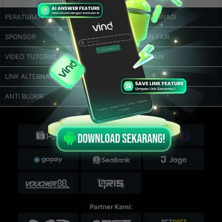
PERATURAN
KEBIJAKAN PRIVASI
SPONSOR
PERMAINAN FAIR
VIDEO TUTORIAL
CARA BERMAIN
LINK ALTERNATIF
MOBILE
ANTI BLOKIR
Cara Pembayaran:
Partner Kami: