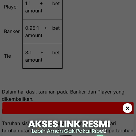
1:1 + bet
Player
amount
0.95:1 + bet
Banker
amount
8:1 + bet
Tie
amount
Dalam hal dasi, taruhan pada Banker dan Player yang
dikembalikan.
×
BETS SIDE
Taruhan sisi tidak diperlukan dan independen dari
taruhan utama; mereka dapat ditempatkan tanpa taruhan