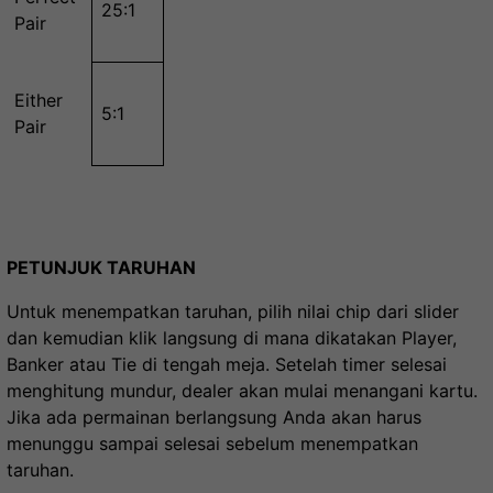
25:1
Pair
Either
5:1
Pair
PETUNJUK TARUHAN
Untuk menempatkan taruhan, pilih nilai chip dari slider
dan kemudian klik langsung di mana dikatakan Player,
Banker atau Tie di tengah meja. Setelah timer selesai
menghitung mundur, dealer akan mulai menangani kartu.
Jika ada permainan berlangsung Anda akan harus
menunggu sampai selesai sebelum menempatkan
taruhan.