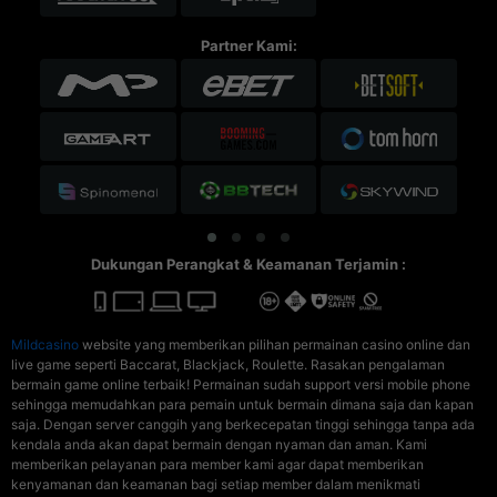
Partner Kami:
Dukungan Perangkat & Keamanan Terjamin :
Mildcasino
website yang memberikan pilihan permainan casino online dan
live game seperti Baccarat, Blackjack, Roulette. Rasakan pengalaman
bermain game online terbaik! Permainan sudah support versi mobile phone
sehingga memudahkan para pemain untuk bermain dimana saja dan kapan
saja. Dengan server canggih yang berkecepatan tinggi sehingga tanpa ada
kendala anda akan dapat bermain dengan nyaman dan aman. Kami
memberikan pelayanan para member kami agar dapat memberikan
kenyamanan dan keamanan bagi setiap member dalam menikmati