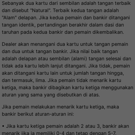
Sebanyak dua kartu dari sembilan adalah tangan terbaik
dan disebut "Natural". Terbaik kedua tangan adalah
"Alam" delapan. Jika kedua pemain dan bankir ditangani
tangan identik, pertandingan berakhir dalam dasi dan
taruhan pada kedua bankir dan pemain dikembalikan.
Dealer akan menangani dua kartu untuk tangan pemain
dan dua untuk tangan bankir. Jika nilai baik tangan
adalah delapan atau sembilan (alami) tangan selesai dan
tidak ada kartu lebih lanjut ditangani. Jika tidak, pemain
akan ditangani kartu lain untuk jumlah tangan hingga,
dan termasuk, lima. Jika pemain tidak menarik kartu
ketiga, maka bankir dibagikan kartu ketiga menggunakan
aturan yang sama yang disebutkan di atas.
Jika pemain melakukan menarik kartu ketiga, maka
bankir berikut aturan-aturan ini:
• Jika kartu ketiga pemain adalah 2 atau 3, bankir akan
menarik jika ia memiliki 0-4 dan tetap dengan 5-7.