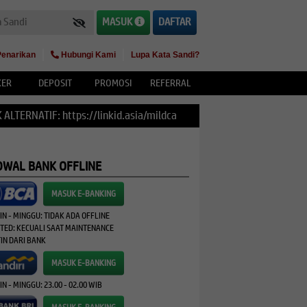
MASUK
DAFTAR
enarikan
Hubungi Kami
Lupa Kata Sandi?
KER
DEPOSIT
PROMOSI
REFERRAL
TERNATIF: https://linkid.asia/mildcasino-go https://linkid.asia/m
DWAL BANK OFFLINE
MASUK E-BANKING
IN - MINGGU: TIDAK ADA OFFLINE
TED: KECUALI SAAT MAINTENANCE
IN DARI BANK
MASUK E-BANKING
IN - MINGGU: 23.00 - 02.00 WIB