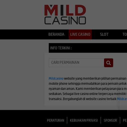
BERANDA
LIVE CASINO
SLOT
TO
INFO TERKINI :
Mildcasino
website yang memberikan pilihan permainan ca
mobile phone sehingga memudahkan para pemain untuk be
nyaman dan aman. Kami memberikan pelayanan para me
sediakan. Sebagai live casino online terpercaya memil
transaksi. Bergabunglah di website casino terbaik
Mildca
PERATURAN
KEBIJAKAN PRIVASI
SPONSOR
PE