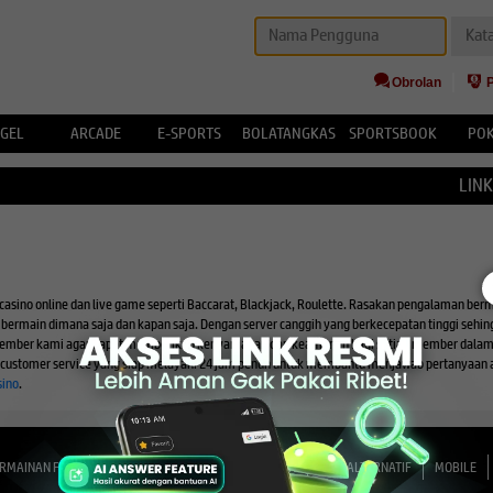
Obrolan
P
GEL
ARCADE
E-SPORTS
BOLATANGKAS
SPORTSBOOK
PO
LINK A
sino online dan live game seperti Baccarat, Blackjack, Roulette. Rasakan pengalaman berm
rmain dimana saja dan kapan saja. Dengan server canggih yang berkecepatan tinggi sehin
mber kami agar dapat memberikan kenyamanan dan keamanan bagi setiap member dalam m
iki customer service yang siap melayani 24 jam penuh untuk membantu menjawab pertanyaa
sino
.
RMAINAN FAIR
VIDEO TUTORIAL
CARA BERMAIN
LINK ALTERNATIF
MOBILE