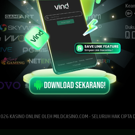
Keam
Duku
2026 KASINO ONLINE OLEH MILDCASINO.COM - SELURUH HAK CIPTA 