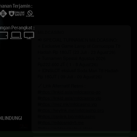
anan Terjamin :
MILDCASINO
ngan Perangkat :
📢 SPECIAL TURNAMEN MILDCASINO:
⭐️ Exclusive Game Lamp of Cornucopia Ttl
Hadiah Rp 180JT (23 Juli - 23 Agust'26)
⭐️ Turnamen Spesial Agustus 2026
Rp222.600 JT ( 1 - 8 Agust'26)
⭐️ IDNSLOT ekslusif Soda Man Ttl Hadiah
Rp 180JT ( 09 Juli - 09 Agust'26)
🔗 Link Alternatif Resmi :
🌐
https://linkid.asia/mildcasino-go
🌐
https://linkid.asia/mildcasino-vip
🌐
https://mez.ink/mildcasino.vip
🌐
https://heylink.me/mildcasino-pro
🌐
https://csnlink.bio/mildcasino
🌐
https://mildcsnidn5.me
DILINDUNGI
🌐
https://mildcasinotrue.store
RTP MILD CASINO :